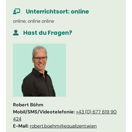
Unterrichtsort: online
Akzeptieren
online, online online
Usercentrics
powered by
Hast du Fragen?
Consent Management Platform
eRecht24
&
Robert Böhm
Mobil/SMS/Videotelefonie:
+43 (0) 677 619 90
424
E-Mail:
robert.boehm@equalizent.wien