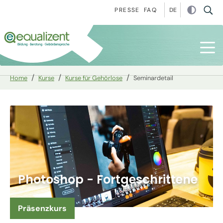
Zur Hauptnavigation springen
Zum Hauptinhalt springen
Zur Fußzeile springen
DE
PRESSE
FAQ
You are here:
Home
Kurse
Kurse für Gehörlose
Seminardetail
Photoshop - Fortgeschrittene
Präsenzkurs