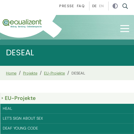
Zur Hauptnavigation springen
Zum Hauptinhalt springen
Zur Fußzeile springen
DE
EN
PRESSE
FAQ
DESEAL
You are here:
Home
Projekte
EU-Projekte
DESEAL
EU-Projekte
HEAL
LET'S SIGN ABOUT SEX
DEAF YOUNG CODE