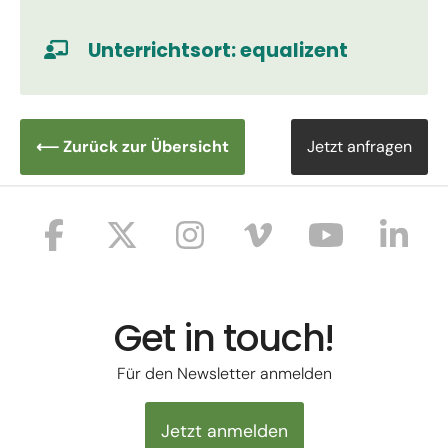
Mehr Informationen
Unterrichtsort: equalizent
Akzeptieren
Usercentrics
powered by
Consent Management Platform
eRecht24
⟵ Zurück zur Übersicht
Jetzt anfragen
&
Get in touch!
Für den Newsletter anmelden
Jetzt anmelden