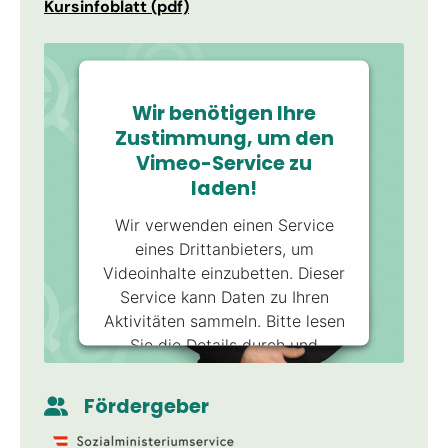
Kursinfoblatt (pdf)
Wir benötigen Ihre
Zustimmung, um den
Vimeo-Service zu
laden!
Wir verwenden einen Service
eines Drittanbieters, um
Videoinhalte einzubetten. Dieser
Service kann Daten zu Ihren
Aktivitäten sammeln. Bitte lesen
Sie die Details durch und
stimmen Sie der Nutzung des
Service zu, um dieses Video
Fördergeber
anzusehen.