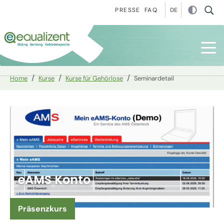
Zur Hauptnavigation springen
Zum Hauptinhalt springen
Zur Fußzeile springen
DE
PRESSE
FAQ
You are here:
Home
Kurse
Kurse für Gehörlose
Seminardetail
eAMS Konto
Präsenzkurs