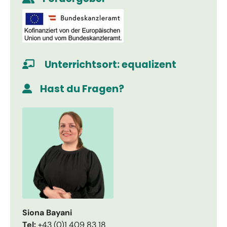
anzusehen.
Mehr Informationen
Akzeptieren
Unterrichtsort: equalizent
Usercentrics
powered by
Consent Management Platform
Hast du Fragen?
eRecht24
&
Siona Bayani
Tel:
+43 (0)1 409 83 18