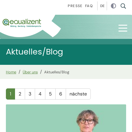
Zur Hauptnavigation springen
Zum Hauptinhalt springen
Zur Fußzeile springen
DE
PRESSE
FAQ
Aktuelles/Blog
You are here:
Home
Über uns
Aktuelles/Blog
1
2
3
4
5
6
nächste