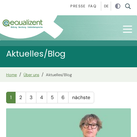
Zur Hauptnavigation springen
Zum Hauptinhalt springen
Zur Fußzeile springen
DE
PRESSE
FAQ
Aktuelles/Blog
You are here:
Home
Über uns
Aktuelles/Blog
1
2
3
4
5
6
nächste