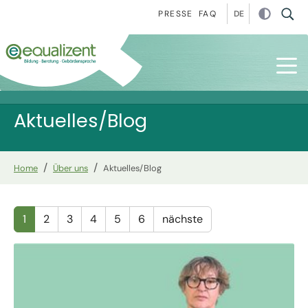
Zur Hauptnavigation springen
Zum Hauptinhalt springen
Zur Fußzeile springen
DE
PRESSE
FAQ
Aktuelles/Blog
You are here:
Home
Über uns
Aktuelles/Blog
1
2
3
4
5
6
nächste