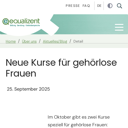
Zur Hauptnavigation springen
Zum Hauptinhalt springen
Zur Fußzeile springen
DE
PRESSE
FAQ
You are here:
Home
Über uns
Aktuelles/Blog
Detail
Neue Kurse für gehörlose
Frauen
25. September 2025
Im Oktober gibt es zwei Kurse
speziell für gehörlose Frauen: