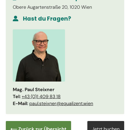
Obere Augartenstraße 20, 1020 Wien
Hast du Fragen?
Mag. Paul Steixner
Tel:
+43 (0)1 409 83 18
E-Mail:
paul.steixner@equalizent.wien
⟵ Zurück zur Übersicht
Jetzt buchen